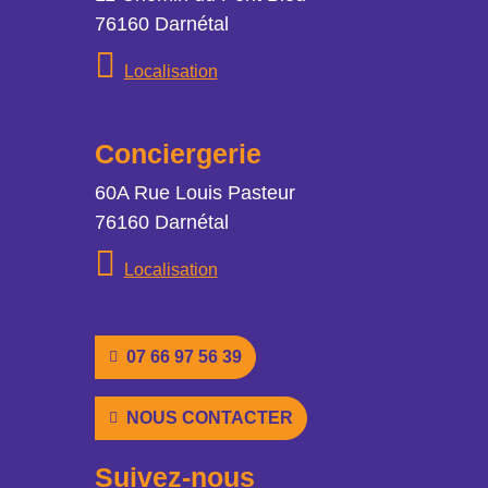
76160 Darnétal
Localisation
Localisation
Conciergerie
Adresse
60A Rue Louis Pasteur
76160 Darnétal
Localisation
Localisation
Numéro de téléphone
07 66 97 56 39
Nous contacter
NOUS CONTACTER
Suivez-nous