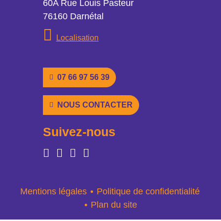
Adresse
60A Rue Louis Pasteur
76160 Darnétal
Localisation
Localisation
Numéro de téléphone
07 66 97 56 39
Nous contacter
NOUS CONTACTER
Suivez-nous
Facebook
Instagram
Linkedin
TikTok
Plus d'informations
Mentions légales
Politique de confidentialité
Plan du site